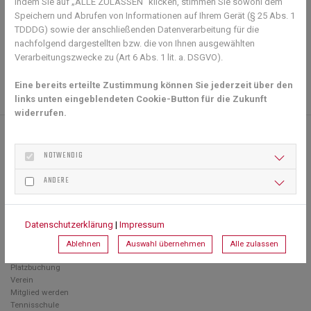
Indem Sie auf „ALLE ZULASSEN" klicken, stimmen Sie sowohl dem
Abfrage des eigenen "Kontostandes" bitte bei Tomas unter
Speichern und Abrufen von Informationen auf Ihrem Gerät (§ 25 Abs. 1
tomas.jirku@tsvguentersleben-tennis.de
TDDDG) sowie der anschließenden Datenverarbeitung für die
nachfolgend dargestellten bzw. die von Ihnen ausgewählten
Zurück zur Übersicht
Verarbeitungszwecke zu (Art 6 Abs. 1 lit. a. DSGVO).
Eine bereits erteilte Zustimmung können Sie jederzeit über den
links unten eingeblendeten Cookie-Button für die Zukunft
widerrufen.
TENNISABTEILUNG DES TSV GÜNTERSLEBEN
NOTWENDIG
Gramschatzer Straße 65
ANDERE
97261 Güntersleben
info@tsvguentersleben-tennis.de
Datenschutzerklärung
|
Impressum
NAVIGATION
Ablehnen
Auswahl übernehmen
Alle zulassen
Platzbuchung
Verein
Mitglied werden
Tennisschule