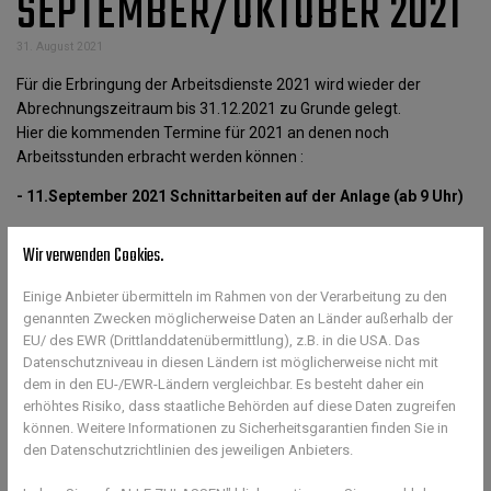
SEPTEMBER/OKTOBER 2021
31. August 2021
Für die Erbringung der Arbeitsdienste 2021 wird wieder der
Abrechnungszeitraum bis 31.12.2021 zu Grunde gelegt.
Hier die kommenden Termine für 2021 an denen noch
Arbeitsstunden erbracht werden können :
- 11.September 2021 Schnittarbeiten auf der Anlage (ab 9 Uhr)
- 18.September 2021 Helfer für die Bewirtung beim
Wir verwenden Cookies.
Spaßturnier/Jugendvereinsmeisterschaft
Einige Anbieter übermitteln im Rahmen von der Verarbeitung zu den
- 9.Oktober (oder 16. Oktober) Schließung der Außenplätze und
genannten Zwecken möglicherweise Daten an Länder außerhalb der
Winterfestmachung (ab 9 Uhr)
EU/ des EWR (Drittlanddatenübermittlung), z.B. in die USA. Das
Anmeldungen hierzu bitte bei:
Datenschutzniveau in diesen Ländern ist möglicherweise nicht mit
dem in den EU-/EWR-Ländern vergleichbar. Es besteht daher ein
erhöhtes Risiko, dass staatliche Behörden auf diese Daten zugreifen
karsten.wittchen@tsvguentersleben-tennis.de
können. Weitere Informationen zu Sicherheitsgarantien finden Sie in
oder
den Datenschutzrichtlinien des jeweiligen Anbieters.
tomas.jirku@tsvguentersleben-tennis.de