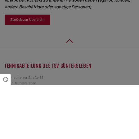
andere Beschäftigte oder sonstige Personen).
Zurück zur Übersicht
TENNISABTEILUNG DES TSV GÜNTERSLEBEN
Gramschatzer Straße 65
Cookie Einstellungen
97261 Güntersleben
info@tsvguentersleben-tennis.de
NAVIGATION
Platzbuchung
Verein
Mitglied werden
Tennisschule