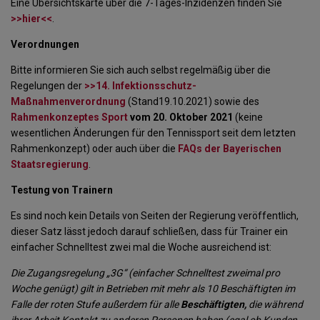
Eine Übersichtskarte über die 7-Tages-Inzidenzen finden Sie
>>hier<<
.
Verordnungen
Bitte informieren Sie sich auch selbst regelmäßig über die
Regelungen der
>>14. Infektionsschutz-
Maßnahmenverordnung
(Stand19.10.2021) sowie des
Rahmenkonzeptes Sport
vom 20. Oktober 2021
(keine
wesentlichen Änderungen für den Tennissport seit dem letzten
Rahmenkonzept) oder auch über die
FAQs der Bayerischen
Staatsregierung
.
Testung von Trainern
Es sind noch kein Details von Seiten der Regierung veröffentlich,
dieser Satz lässt jedoch darauf schließen, dass für Trainer ein
einfacher Schnelltest zwei mal die Woche ausreichend ist:
Die Zugangsregelung „3G“ (einfacher Schnelltest zweimal pro
Woche genügt) gilt in Betrieben mit mehr als 10 Beschäftigten im
Falle der roten Stufe außerdem für alle
Beschäftigten,
die während
ihrer Arbeit Kontakt zu anderen Personen haben (egal ob Kunden,