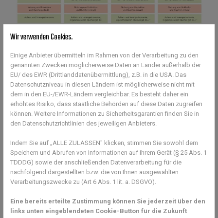
Wir verwenden Cookies.
Einige Anbieter übermitteln im Rahmen von der Verarbeitung zu den
genannten Zwecken möglicherweise Daten an Länder außerhalb der
EU/ des EWR (Drittlanddatenübermittlung), z.B. in die USA. Das
Quelle:
btv.de
Datenschutzniveau in diesen Ländern ist möglicherweise nicht mit
dem in den EU-/EWR-Ländern vergleichbar. Es besteht daher ein
Am 3. November 2021 hat das Bayerische Kabinett eine
erhöhtes Risiko, dass staatliche Behörden auf diese Daten zugreifen
Verschärfung der Corona-Regelungen festgelegt und die
können. Weitere Informationen zu Sicherheitsgarantien finden Sie in
„Krankenhausampel“ überarbeitet. Die neuen Regeln gelten ab
den Datenschutzrichtlinien des jeweiligen Anbieters.
Samstag, den 6. November 2021
Indem Sie auf „ALLE ZULASSEN" klicken, stimmen Sie sowohl dem
ABER: Erst wenn nach Feststellung des Staatsministeriums für
Speichern und Abrufen von Informationen auf Ihrem Gerät (§ 25 Abs. 1
Gesundheit und Pflege die jeweiligen strengeren Richtwerte für
TDDDG) sowie der anschließenden Datenverarbeitung für die
die Krankenhausampeln überschritten sind, gelten ab dem auf
nachfolgend dargestellten bzw. die von Ihnen ausgewählten
die Feststellung folgenden Tag die neuen Maßnahmen. Das
Verarbeitungszwecke zu (Art 6 Abs. 1 lit. a. DSGVO).
heißt konkret, wir müssen auch im Tennissport die Regelungen
erst ab Sonntag, den 07.11.2021 umsetzen.
Eine bereits erteilte Zustimmung können Sie jederzeit über den
links unten eingeblendeten Cookie-Button für die Zukunft