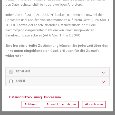
den Datenschutzrichtlinien des jeweiligen Anbieters.
Indem Sie auf „ALLE ZULASSEN" klicken, stimmen Sie sowohl dem
Speichern und Abrufen von Informationen auf Ihrem Gerät (§ 25 Abs. 1
TDDDG) sowie der anschließenden Datenverarbeitung für die
nachfolgend dargestellten bzw. die von Ihnen ausgewählten
Verarbeitungszwecke zu (Art 6 Abs. 1 lit. a. DSGVO).
Eine bereits erteilte Zustimmung können Sie jederzeit über den
Zurück zur Übersicht
links unten eingeblendeten Cookie-Button für die Zukunft
widerrufen.
NOTWENDIG
ANDERE
TENNISABTEILUNG DES TSV GÜNTERSLEBEN
Gramschatzer Straße 65
Datenschutzerklärung
|
Impressum
97261 Güntersleben
Ablehnen
Auswahl übernehmen
Alle zulassen
info@tsvguentersleben-tennis.de