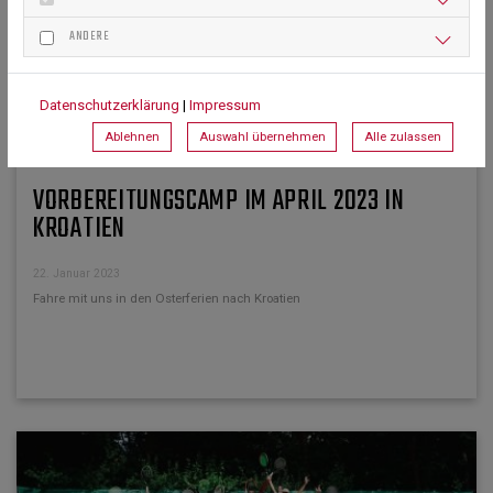
ANDERE
Datenschutzerklärung
|
Impressum
Ablehnen
Auswahl übernehmen
Alle zulassen
VORBEREITUNGSCAMP IM APRIL 2023 IN
KROATIEN
22. Januar 2023
Fahre mit uns in den Osterferien nach Kroatien