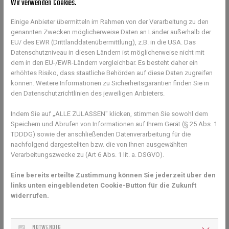
Wir verwenden Cookies.
Einige Anbieter übermitteln im Rahmen von der Verarbeitung zu den
genannten Zwecken möglicherweise Daten an Länder außerhalb der
EU/ des EWR (Drittlanddatenübermittlung), z.B. in die USA. Das
Datenschutzniveau in diesen Ländern ist möglicherweise nicht mit
dem in den EU-/EWR-Ländern vergleichbar. Es besteht daher ein
erhöhtes Risiko, dass staatliche Behörden auf diese Daten zugreifen
"ELTERNABEND" DER TENNISABTEILUNG
können. Weitere Informationen zu Sicherheitsgarantien finden Sie in
den Datenschutzrichtlinien des jeweiligen Anbieters.
Indem Sie auf „ALLE ZULASSEN" klicken, stimmen Sie sowohl dem
26. Januar 2023
Speichern und Abrufen von Informationen auf Ihrem Gerät (§ 25 Abs. 1
Vorbereitung auf die Medenrunde 2023
TDDDG) sowie der anschließenden Datenverarbeitung für die
nachfolgend dargestellten bzw. die von Ihnen ausgewählten
Verarbeitungszwecke zu (Art 6 Abs. 1 lit. a. DSGVO).
Eine bereits erteilte Zustimmung können Sie jederzeit über den
links unten eingeblendeten Cookie-Button für die Zukunft
widerrufen.
NOTWENDIG