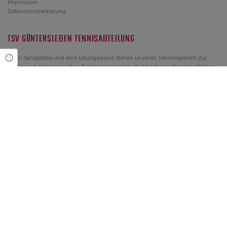
Impressum
Datenschutzerklärung
TSV GÜNTERSLEBEN TENNISABTEILUNG
Cookie Einstellungen
Zehn Sandplätze und eine Übungswand stehen unseren Tennisspielern zur
Verfügung. Von der großen Terrasse kann man die Matches auf sieben Plätzen
verfolgen. Bei schlechtem Wetter und im Winter wird der Spielbetrieb auf vier
Hallenplätzen direkt neben der Außenanlage fortgesetzt.
Die Tennisabteilung übernimmt für das Jugendtraining im Winter die
Platzgebühren. Sommer wie Winter kann durchgehend zu gleichen
Voraussetzungen trainiert werden.