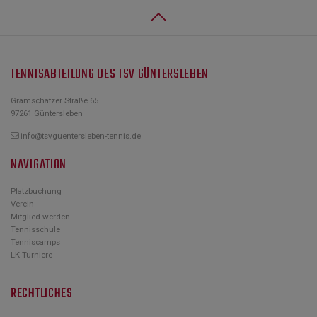
TENNISABTEILUNG DES TSV GÜNTERSLEBEN
Gramschatzer Straße 65
97261 Güntersleben
info@tsvguentersleben-tennis.de
NAVIGATION
Platzbuchung
Verein
Mitglied werden
Tennisschule
Tenniscamps
LK Turniere
RECHTLICHES