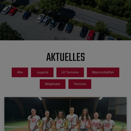
AKTUELLES
Alle
Jugend
LK Turniere
Mannschaften
Mitglieder
Termine