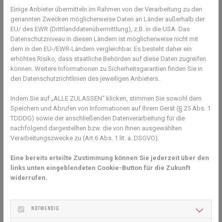
Einige Anbieter übermitteln im Rahmen von der Verarbeitung zu den
14. Mai 2023
genannten Zwecken möglicherweise Daten an Länder außerhalb der
Tennisburger für alle - kommt einfach vorbei !
EU/ des EWR (Drittlanddatenübermittlung), z.B. in die USA. Das
Datenschutzniveau in diesen Ländern ist möglicherweise nicht mit
dem in den EU-/EWR-Ländern vergleichbar. Es besteht daher ein
erhöhtes Risiko, dass staatliche Behörden auf diese Daten zugreifen
können. Weitere Informationen zu Sicherheitsgarantien finden Sie in
den Datenschutzrichtlinien des jeweiligen Anbieters.
Indem Sie auf „ALLE ZULASSEN" klicken, stimmen Sie sowohl dem
Speichern und Abrufen von Informationen auf Ihrem Gerät (§ 25 Abs. 1
TDDDG) sowie der anschließenden Datenverarbeitung für die
nachfolgend dargestellten bzw. die von Ihnen ausgewählten
Verarbeitungszwecke zu (Art 6 Abs. 1 lit. a. DSGVO).
Eine bereits erteilte Zustimmung können Sie jederzeit über den
links unten eingeblendeten Cookie-Button für die Zukunft
widerrufen.
TERMINE DER TENNISABTEILUNG BIS ZUR
NOTWENDIG
SAISONERÖFFNUNG 23